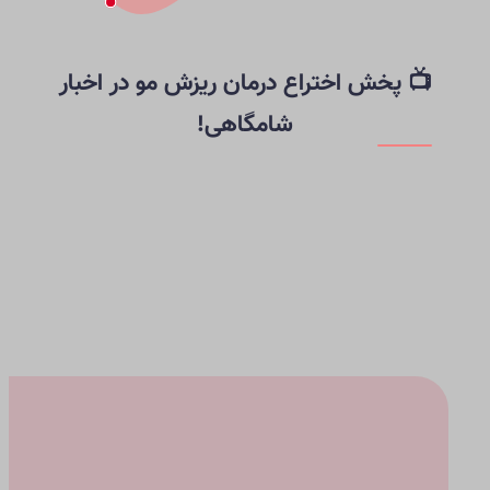
📺 پخش اختراع درمان ریزش مو در اخبار
شامگاهی!
پزشک یزدی با این اختراع دانش‌بنیان (دارای کد معتبر
IRC دارویی) به کابوس کچلی و کم‌پشتی پایان داد!
حتماً این ویدیو رو ببینید تا متوجه بشید چطور بدون هزینه
کاشت،روز موهاتون پرپشت میشه.