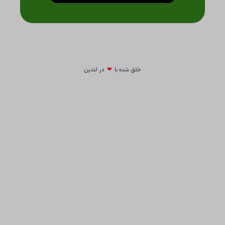
⚠️ به دلیل محدود بودن ظرفیت تماس،
ثبت درخواست فقط برای تعداد محدودی در
روز فعاله
مشاوره فوری
خلق شده با
❤
در لندین